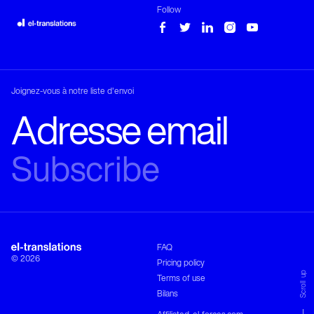
Follow
Joignez-vous à notre liste d'envoi
Phone
TRANSLATION
COMPANY
+30 210 680 1333
Email
training@el-translations.com
Address
FAQ
Leof. Pentelis 2

© 2026
15234 Chalandri

Pricing policy
Greece
Scroll up
Terms of use
DIRECTIONS
Bilans
Follow