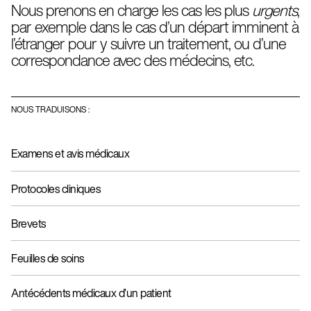
Nous prenons en charge les cas les plus
urgents
,
Par ailleurs,
nous communiquons personnellement
par exemple dans le cas d’un départ imminent à
avec nos clients
en cours d’exécution du projet afin de
l’étranger pour y suivre un traitement, ou d’une
nous assurer que la terminologie et la syntaxe que nous
utilisons répond à leurs besoins.
correspondance avec des médecins, etc.
NOUS TRADUISONS :
Examens et avis médicaux
Protocoles cliniques
Brevets
Feuilles de soins
Antécédents médicaux d’un patient