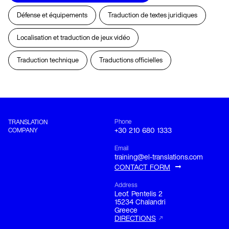
Défense et équipements
Traduction de textes juridiques
Localisation et traduction de jeux vidéo
Traduction technique
Traductions officielles
Phone
TRANSLATION
COMPANY
+30 210 680 1333
Email
training@el-translations.com
CONTACT FORM
Address
Leof. Pentelis 2

15234 Chalandri

Greece
DIRECTIONS