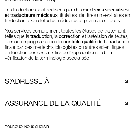
Les traductions sont réalisées par des
médecins spécialisés
et traducteurs médicaux
, titulaires de titres universitaires en
traduction et/ou d’études médicales et pharmaceutiques.
Nos services comprennent toutes les étapes de traitement,
telles que la
traduction
, la
correction
et la
révision
de textes,
la
mise en page
ainsi que le
contrôle qualité
de la traduction
finale par des médecins, biologistes ou autres scientifiques,
en fonction des cas, aux fins de l’approbation et de la
vérification de la terminologie spécialisée.
S’ADRESSE À
Organismes d’études cliniques
ASSURANCE DE LA QUALITÉ
Entreprises pharmaceutiques
Entreprises d’équipement médical
Afin de garantir la fiabilité et la qualité des traductions
Sociétés médicales
médicales et pharmaceutiques, les traducteurs-réviseurs
Entreprises de biotechnologie
POURQUOI NOUS CHOISIR
ont à leur disposition un grand nombre de
dictionnaires
Sociétés de conception de logiciels médicaux
spécialisés
et de
bases de données
.