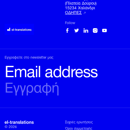
(Πλατεία Δούρου)

15234 Χαλάνδρι
ΟΔΗΓΙΕΣ
Follow
Εγγραφείτε στο newsletter μας
Τηλέφωνο
TRANSLATION
+30 210 680 1333
COMPANY
Email
training@el-translations.com
Διεύθυνση
Συχνές ερωτήσεις
Λ. Πεντέλης 2,

© 2026
(Πλατεία Δούρου)

Όροι συμμετοχής