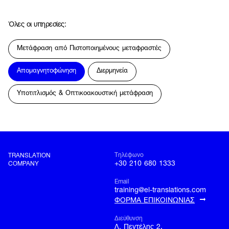
Όλες οι υπηρεσίες
:
Μετάφραση από Πιστοποιημένους μεταφραστές
Απομαγνητοφώνηση
Διερμηνεία
Υποτιτλισμός & Oπτικοακουστική μετάφραση
Τηλέφωνο
TRANSLATION
+30 210 680 1333
COMPANY
Email
training@el-translations.com
ΦΟΡΜΑ ΕΠΙΚΟΙΝΩΝΙΑΣ
Διεύθυνση
Λ. Πεντέλης 2,
