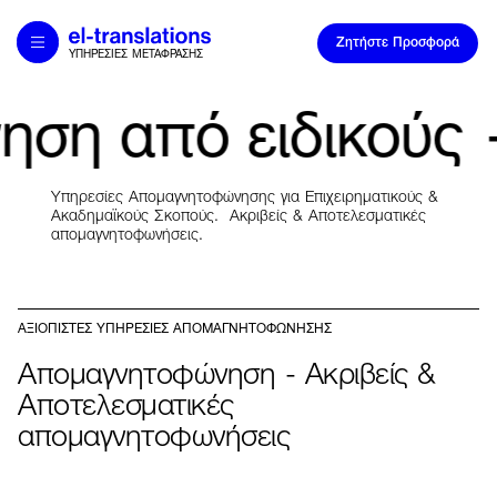
Ζητήστε Προσφορά
ΥΠΗΡΕΣΙΕΣ ΜΕΤΑΦΡΑΣΗΣ
Home
Απομαγνητοφώνηση από ειδικούς
ηση από ειδικούς
Υπηρεσίες Απομαγνητοφώνησης για 
Υπηρεσίες
Υπηρεσίες Απομαγνητοφώνησης για Επιχειρηματικούς &
Τομείς Εξειδίκευσης
Ακαδημαϊκούς Σκοπούς. Ακριβείς & Αποτελεσματικές
απομαγνητοφωνήσεις.
Η Εταιρία
Ευκαιρίες Καριέρας
ΑΞΙΟΠΙΣΤΕΣ ΥΠΗΡΕΣΙΕΣ ΑΠΟΜΑΓΝΗΤΟΦΩΝΗΣΗΣ
Επικοινωνία
Απομαγνητοφώνηση - Ακριβείς &
Academy
Αποτελεσματικές
απομαγνητοφωνήσεις